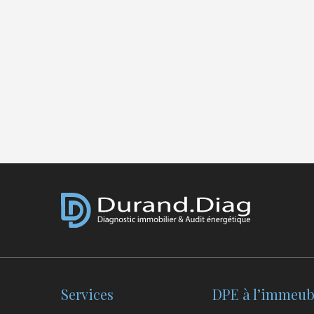
vec .
Florence D.
Octobre 2024.
Services
DPE à l’immeubl