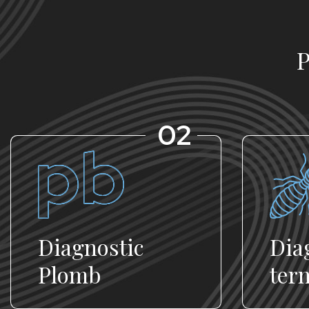
P
02
Diagnostic
Dia
Plomb
ter