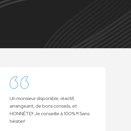
Un monsieur disponible, réactif,
Fo
arrangeant, de bons conseils, et
d'i
HONNÊTE!! Je conseille à 100% !!! Sans
qua
hésiter!
no
du