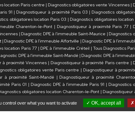
es location Paris centre
|
Diagnostics obligatoires vente Vincennes
|
D
aris 91
|
Diagnostiqueur à proximité Paris 03
|
Diagnostics obligatoir
tics obligatoires location Paris 03
|
Diagnostics obligatoires location A
mmeuble Charenton-le-Pont
|
Diagnostiqueur à proximité Paris 77
|
D
Vincennes
|
Diagnostic DPE à l'immeuble Saint-Maurice
|
Diagnostics o
t
|
Diagnostic DPE à l'immeuble Alfortville
|
Diagnostic DPE à l'immeubl
es location Paris 77
|
DPE à l'immeuble Créteil
|
Tous Diagnostics Par
iagnostic DPE à l'immeuble Saint-Mandé
|
Diagnostic DPE à l'immeub
r à proximité Vincennes
|
Diagnostiqueur à proximité Paris centre
|
D
gnostics obligatoires vente Paris centre
|
Diagnostiqueur à proximi
ur à proximité Saint-Mandé
|
Diagnostiqueur à proximité Charento
imité Paris 01
|
Diagnostic DPE à l'immeuble Paris 91
|
Diagnostics o
iagnostics obligatoires location Charenton-le-Pont
|
Diagnostiqueur 
 obligatoires location Saint-Maurice
|
DPE à l'immeuble Paris 75
|
Diag
 control over what you want to activate
OK, accept all
nes
|
Diagnostiqueur à proximité Saint-Maurice
|
Diagnostiqueur à
mité Paris 3
|
Diagnostiqueur à proximité Paris 91