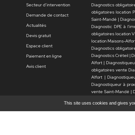
Secteur d’intervention
Diagnostics obligatoir
obligatoires location P
Demande de contact
Saint-Mandé
|
Diagnos
Actualités
Diagnostic DPE à l'i
obligatoires location 
Devis gratuit
location Maisons-Alfor
Espace client
Diagnostics obligatoir
Diagnostics Créteil
|
D
Paiement en ligne
Alfort
|
Diagnostiqueu
Avis client
obligatoires vente Dia
Alfort
|
Diagnostique
Diagnostiqueur à prox
vente Saint-Mandé
|
D
Alfortville
|
Diagnostics
This site uses cookies and gives you
à l'immeuble Vincen
Diagnostiqueur à proxi