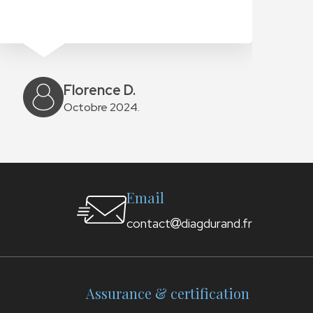
J'a
Florence D.
Octobre 2024.
Email
contact
diagdurand.fr
Assurance & certification