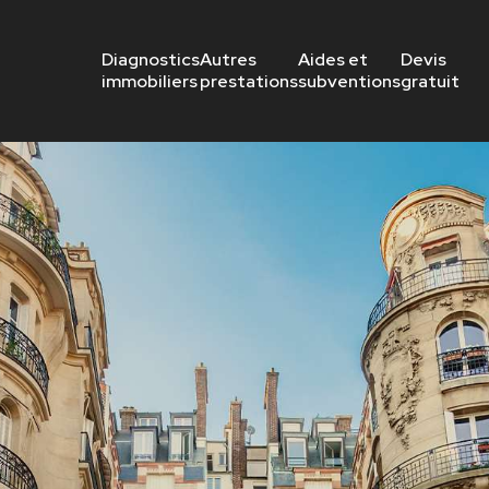
Diagnostics
Autres
Aides et
Devis
immobiliers
prestations
subventions
gratuit