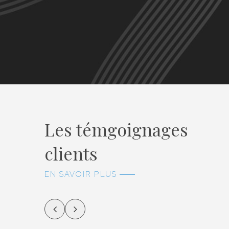
Les témgoignages
clients
te
Un monsieur disponible, réactif,
EN SAVOIR PLUS
arrangeant, de bons conseils, et
é de
HONNÊTE!! Je conseille à 100% !!! Sans
enants
hésiter!