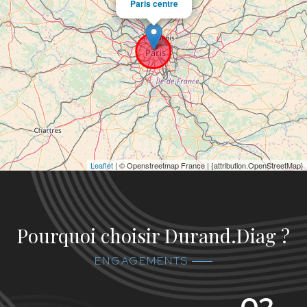
Paris centre
Leaflet
| © Openstreetmap France | {attribution.OpenStreetMap}
Pourquoi choisir Durand.Diag ?
ENGAGEMENTS