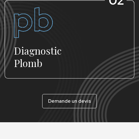
02
ostic
Diagn
b
termi
Demande un devis